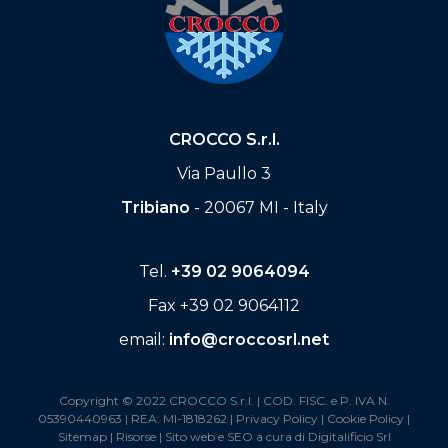
CROCCO S.r.l.
Via Paullo 3
Tribiano
- 20067 MI - Italy
Tel.
+39 02 9064094
Fax +39 02 9064112
email:
info@croccosrl.net
Copyright © 2022 CROCCO S.r.l. | COD. FISC. e P. IVA N.
05390440963 | REA: MI-1818262 |
Privacy Policy
|
Cookie Policy
|
Sitemap
|
Risorse
| Sito web e SEO a cura di
Digitalificio Srl