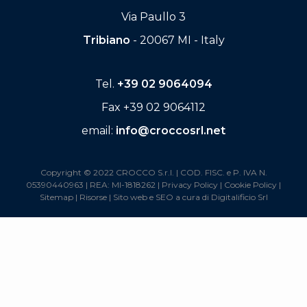
Via Paullo 3
Tribiano
- 20067 MI - Italy
Tel.
+39 02 9064094
Fax +39 02 9064112
email:
info@croccosrl.net
Copyright © 2022 CROCCO S.r.l. | COD. FISC. e P. IVA N.
05390440963 | REA: MI-1818262 |
Privacy Policy
|
Cookie Policy
|
Sitemap
|
Risorse
| Sito web e SEO a cura di
Digitalificio Srl