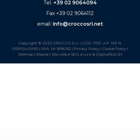
Tel.
+39 02 9064094
Fax +39 02 9064112
email:
info@croccosrl.net
Copyright © 2022 CROCCO S.r.l. | COD. FISC. e P. IVA N.
05390440963 | REA: MI-1818262 |
Privacy Policy
|
Cookie Policy
|
Sitemap
|
Risorse
| Sito web e SEO a cura di
Digitalificio Srl