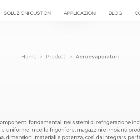
SOLUZIONI CUSTOM
APPLICAZIONI
BLOG
C
Home
Prodotti
Aeroevaporatori
omponenti fondamentali nei sistemi di refrigerazione ind
e uniforme in celle frigorifere, magazzini e impianti pr
rma, dimensioni, materiali e potenza, così da integrarsi pe