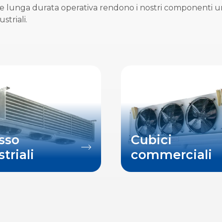
i e lunga durata operativa rendono i nostri componenti u
striali.
usso
Cubici
triali
commerciali