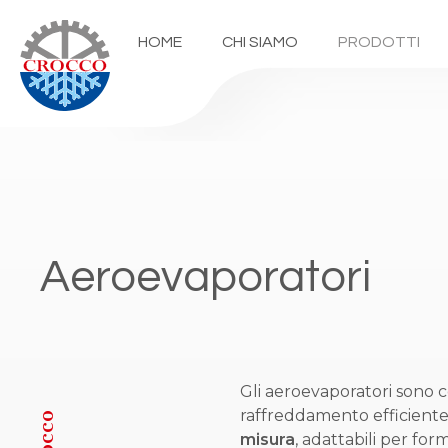
HOME
CHI SIAMO
PRODOTTI
Aeroevaporatori
Gli aeroevaporatori sono c
raffreddamento efficiente 
Crocco
misura
, adattabili per fo