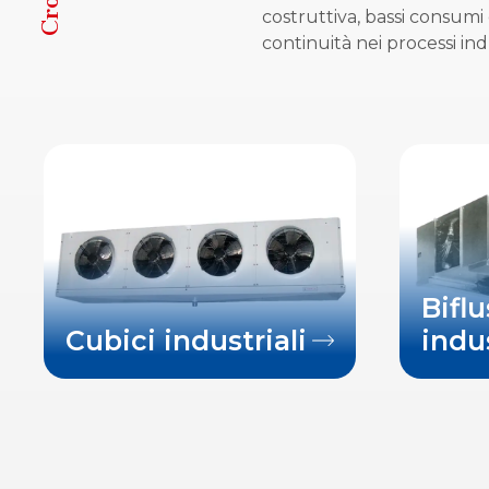
costruttiva, bassi consum
continuità nei processi indu
Bifl
Cubici industriali
indus